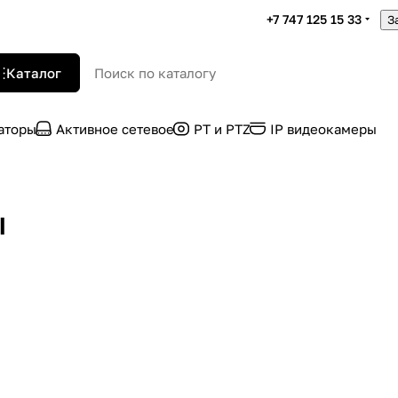
+7 747 125 15 33
З
Каталог
раторы
Активное сетевое
PT и PTZ
IP видеокамеры
ы