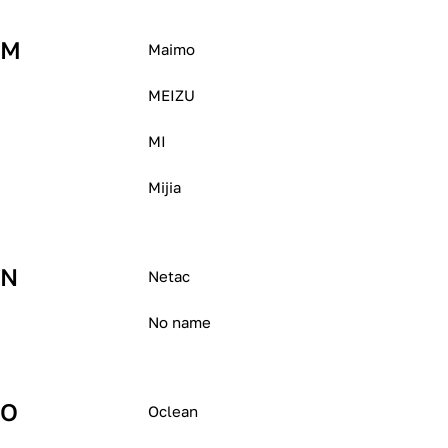
M
Maimo
MEIZU
MI
Mijia
N
Netac
No name
O
Oclean