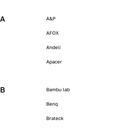
A
A&P
AFOX
Andeli
Apacer
B
Bambu lab
Benq
Brateck