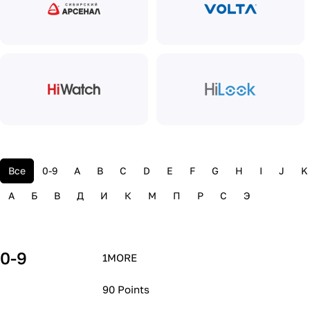
Все
0-9
A
B
C
D
E
F
G
H
I
J
K
А
Б
В
Д
И
К
М
П
Р
С
Э
0-9
1MORE
90 Points