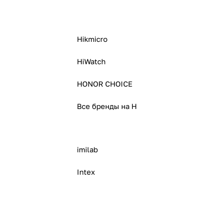
Hikmicro
HiWatch
HONOR CHOICE
Все бренды на H
imilab
Intex