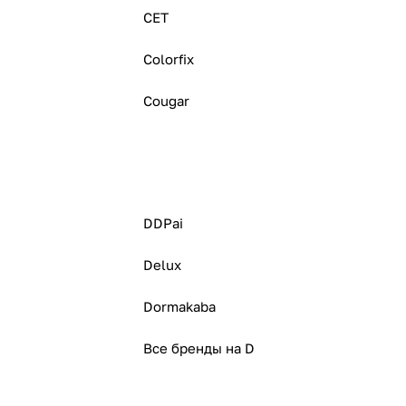
CET
Colorfix
Cougar
DDPai
Delux
Dormakaba
Все бренды на D