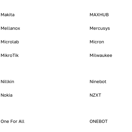
Makita
MAXHUB
Mellanox
Mercusys
Microlab
Micron
MikroTik
Milwaukee
Nillkin
Ninebot
Nokia
NZXT
One For All
ONEBOT