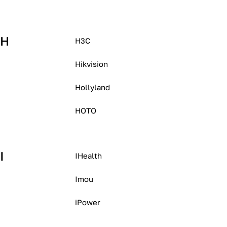
H
H3C
Hikvision
Hollyland
HOTO
I
IHealth
Imou
iPower