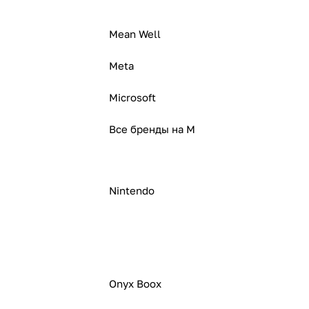
Mean Well
Meta
Microsoft
Все бренды на M
Nintendo
Onyx Boox