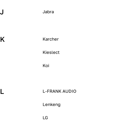
J
Jabra
K
Karcher
Kieslect
Koi
L
L-FRANK AUDIO
Lenkeng
LG