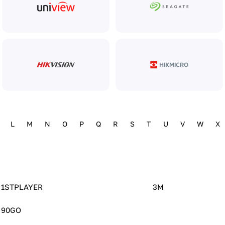
L
M
N
O
P
Q
R
S
T
U
V
W
X
1STPLAYER
3M
90GO