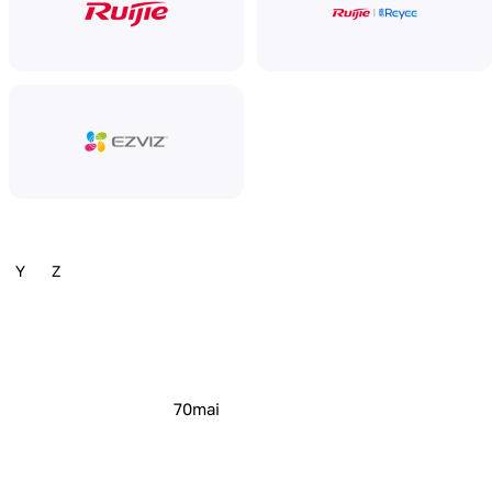
Y
Z
70mai