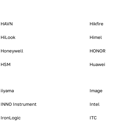
HAVN
Hikfire
HiLook
Himel
Honeywell
HONOR
HSM
Huawei
iiyama
Image
INNO Instrument
Intel
IronLogic
ITC