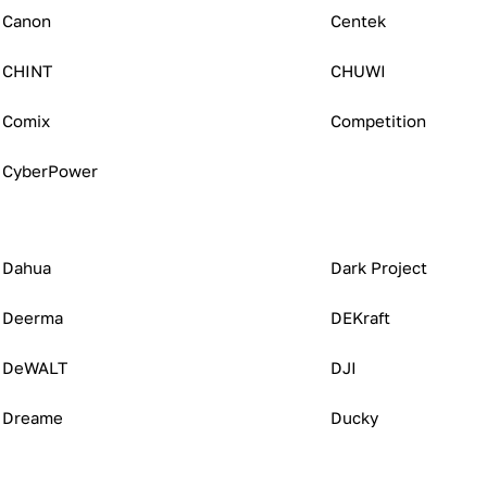
Canon
Centek
CHINT
CHUWI
Comix
Competition
CyberPower
Dahua
Dark Project
Deerma
DEKraft
DeWALT
DJI
Dreame
Ducky