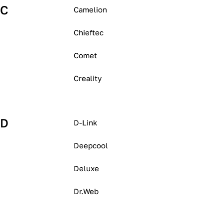
C
Camelion
Chieftec
Comet
Creality
D
D-Link
Deepcool
Deluxe
Dr.Web