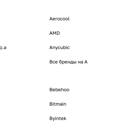
Aerocool
AMD
p.a
Anycubic
Все бренды на A
Bebehoo
Bitmain
Byintek