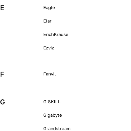
E
Eagle
Elari
ErichKrause
Ezviz
F
Fanvil
G
G.SKILL
Gigabyte
Grandstream