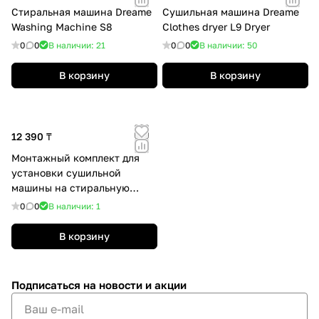
Стиральная машина Dreame
Сушильная машина Dreame
Washing Machine S8
Clothes dryer L9 Dryer
0
0
В наличии: 21
0
0
В наличии: 50
В корзину
В корзину
12 390 ₸
Монтажный комплект для
установки сушильной
машины на стиральную
машину Dreame L9 stacking
0
0
В наличии: 1
kits
В корзину
Подписаться
на новости и акции