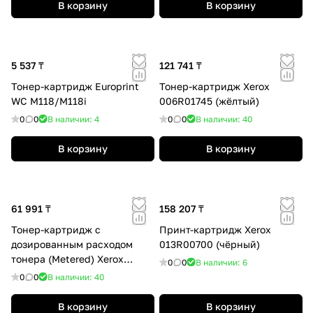
В корзину
В корзину
5 537 ₸
121 741 ₸
Тонер-картридж Europrint
Тонер-картридж Xerox
WC M118/M118i
006R01745 (жёлтый)
0
0
В наличии: 4
0
0
В наличии: 40
В корзину
В корзину
61 991 ₸
158 207 ₸
Тонер-картридж с
Принт-картридж Xerox
дозированным расходом
013R00700 (чёрный)
тонера (Metered) Xerox
0
0
В наличии: 6
006R01742 (чёрный)
0
0
В наличии: 40
В корзину
В корзину