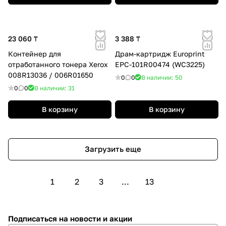
23 060 ₸
3 388 ₸
Контейнер для
Драм-картридж Europrint
отработанного тонера Xerox
EPC-101R00474 (WC3225)
008R13036 / 006R01650
0
0
В наличии: 50
0
0
В наличии: 31
В корзину
В корзину
Загрузить еще
1
2
3
...
13
Подписаться
на новости и акции