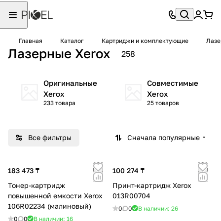
Главная
Каталог
Картриджи и комплектующие
Лазе
Лазерные Xerox
258
Оригинальные
Совместимые
Xerox
Xerox
233 товара
25 товаров
Все фильтры
Сначала популярные
183 473 ₸
100 274 ₸
Тонер-картридж
Принт-картридж Xerox
повышенной емкости Xerox
013R00704
106R02234 (малиновый)
0
0
В наличии: 26
0
0
В наличии: 16