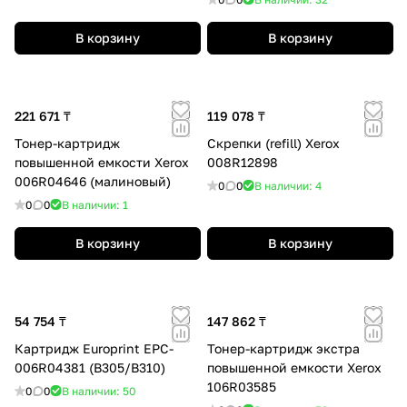
В корзину
В корзину
221 671 ₸
119 078 ₸
Тонер-картридж
Скрепки (refill) Xerox
повышенной емкости Xerox
008R12898
006R04646 (малиновый)
0
0
В наличии: 4
0
0
В наличии: 1
В корзину
В корзину
54 754 ₸
147 862 ₸
Картридж Europrint EPC-
Тонер-картридж экстра
006R04381 (B305/B310)
повышенной емкости Xerox
106R03585
0
0
В наличии: 50