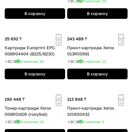
0
0
В наличии: 50
В корзину
В корзину
25 692 ₸
243 489 ₸
Картридж Europrint EPC-
Принт-картридж Xerox
006R04404 (B225/B230)
013R00591
0
0
В наличии: 50
0
0
В наличии: 13
В корзину
В корзину
190 448 ₸
113 948 ₸
Тонер-картридж Xerox
Принт-картридж Xerox
006R01635 (голубой)
101R00432
0
0
В наличии: 20
0
0
В наличии: 5