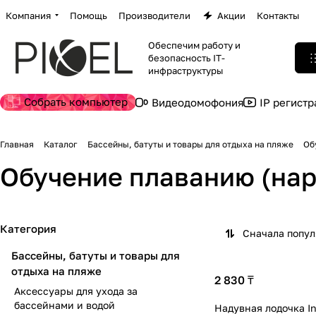
Компания
Помощь
Производители
Акции
Контакты
Обеспечим работу и
безопасность IT-
инфраструктуры
Собрать компьютер
Видеодомофония
IP регист
Главная
Каталог
Бассейны, батуты и товары для отдыха на пляже
Об
Обучение плаванию (нару
Категория
Сначала попу
Бассейны, батуты и товары для
отдыха на пляже
2 830 ₸
Аксессуары для ухода за
бассейнами и водой
Надувная лодочка I