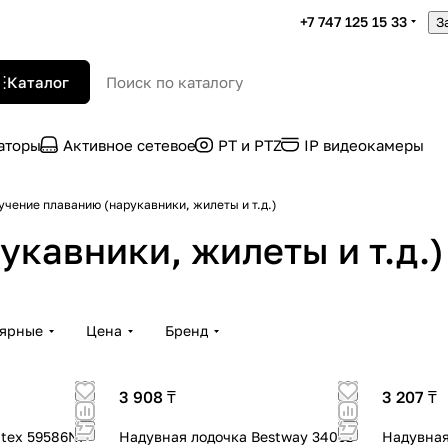
+7 747 125 15 33
З
Каталог
раторы
Активное сетевое
PT и PTZ
IP видеокамеры
учение плаванию (нарукавники, жилеты и т.д.)
кавники, жилеты и т.д.)
лярные
Цена
Бренд
3 908 ₸
3 207 ₸
ntex 59586NP
Надувная лодочка Bestway 34091
Надувная