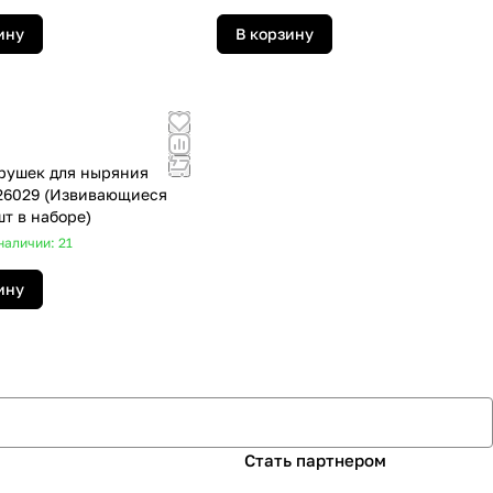
ину
В корзину
рушек для ныряния
26029 (Извивающиеся
шт в наборе)
наличии: 21
ину
Стать партнером