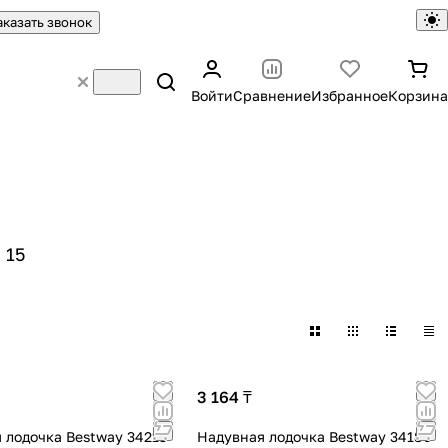
аказать звонок
Войти
Сравнение
Избранное
Корзина
15
3 164 ₸
 лодочка Bestway 34213
Надувная лодочка Bestway 34180