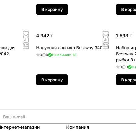
В корзину
В корз
4 942 ₸
1 593 ₸
ики для
Надувная лодочка Bestway 34009
Набор иг
2042
Bestway 
0
0
В наличии: 13
рыбки 3 
0
0
В 
В корзину
В корз
Интернет-магазин
Компания