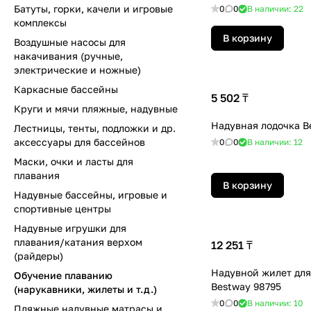
Батуты, горки, качели и игровые
0
0
В наличии: 22
комплексы
В корзину
Воздушные насосы для
накачивания (ручные,
электрические и ножные)
Каркасные бассейны
5 502 ₸
Круги и мячи пляжные, надувные
Надувная лодочка B
Лестницы, тенты, подложки и др.
аксессуары для бассейнов
0
0
В наличии: 12
Маски, очки и ласты для
плавания
В корзину
Надувные бассейны, игровые и
спортивные центры
Надувные игрушки для
плавания/катания верхом
12 251 ₸
(райдеры)
Надувной жилет для
Обучение плаванию
Bestway 98795
(нарукавники, жилеты и т.д.)
0
0
В наличии: 10
Пляжные надувные матрасы и