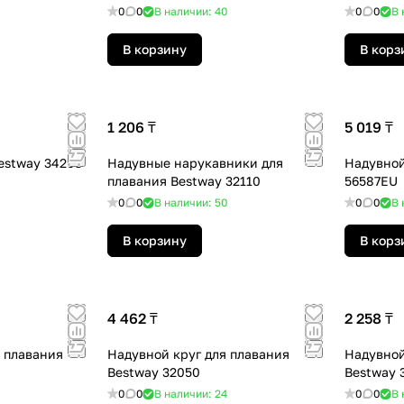
0
0
В наличии: 40
0
0
В 
В корзину
В корз
1 206 ₸
5 019 ₸
estway 34203
Надувные нарукавники для
Надувной
плавания Bestway 32110
56587EU
0
0
В наличии: 50
0
0
В 
В корзину
В корз
4 462 ₸
2 258 ₸
 плавания
Надувной круг для плавания
Надувной
Bestway 32050
Bestway 
0
0
В наличии: 24
0
0
В 