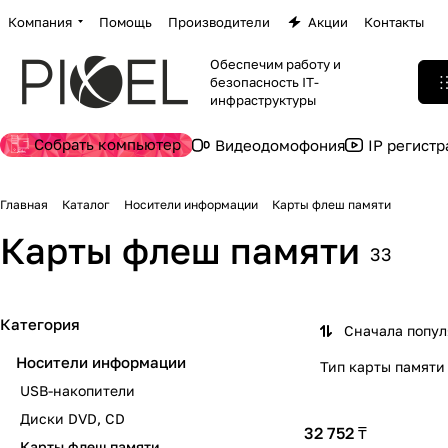
Компания
Помощь
Производители
Акции
Контакты
Обеспечим работу и
безопасность IT-
инфраструктуры
Собрать компьютер
Видеодомофония
IP регист
Главная
Каталог
Носители информации
Карты флеш памяти
Карты флеш памяти
33
Категория
Сначала попу
Носители информации
Тип карты памяти
USB-накопители
Диски DVD, CD
32 752 ₸
Карты флеш памяти