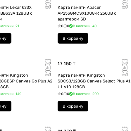
мяти Lexar 633X
Карта памяти Apacer
BB633A 128GB c
AP256GMCSX10U8-R 256GB с
м
адаптером SD
наличии: 21
0
0
В наличии: 40
ину
В корзину
₸
17 150 ₸
мяти Kingston
Карта памяти Kingston
8GBSP Canvas Go Plus A2
SDCS3/128GB Canvas Select Plus A1
28GB
U1 V10 128GB
наличии: 149
0
0
В наличии: 200
ину
В корзину