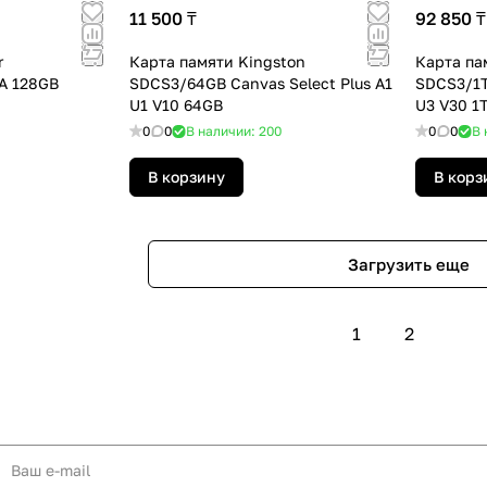
11 500 ₸
92 850 ₸
r
Карта памяти Kingston
Карта па
A 128GB
SDCS3/64GB Canvas Select Plus A1
SDCS3/1T
U1 V10 64GB
U3 V30 1
0
0
В наличии: 200
0
0
В 
В корзину
В корз
Загрузить еще
1
2