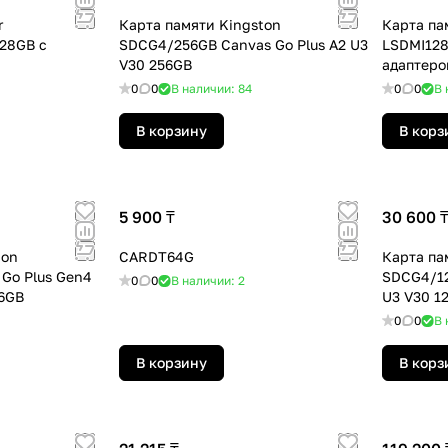
r
Карта памяти Kingston
Карта па
28GB с
SDCG4/256GB Canvas Go Plus A2 U3
LSDMI128
V30 256GB
адаптеро
0
0
В наличии: 84
0
0
В 
В корзину
В корз
5 900 ₸
30 600 
ton
CARDT64G
Карта па
Go Plus Gen4
SDCG4/12
0
0
В наличии: 2
56GB
U3 V30 1
0
0
В 
В корзину
В корз