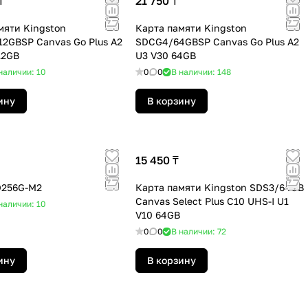
₸
21 750 ₸
мяти Kingston
Карта памяти Kingston
2GBSP Canvas Go Plus A2
SDCG4/64GBSP Canvas Go Plus A2
12GB
U3 V30 64GB
наличии: 10
0
0
В наличии: 148
ину
В корзину
15 450 ₸
D256G-M2
Карта памяти Kingston SDS3/64GB
Canvas Select Plus C10 UHS-I U1
наличии: 10
V10 64GB
0
0
В наличии: 72
ину
В корзину