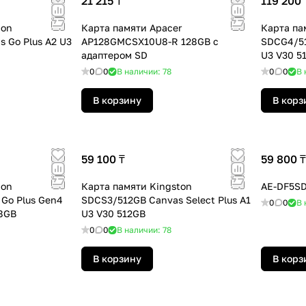
21 215 ₸
119 200 
ton
Карта памяти Apacer
Карта па
 Go Plus A2 U3
AP128GMCSX10U8-R 128GB с
SDCG4/51
адаптером SD
U3 V30 5
0
0
В наличии: 78
0
0
В 
В корзину
В корз
59 100 ₸
59 800 ₸
ton
Карта памяти Kingston
AE-DF5S
Go Plus Gen4
SDCS3/512GB Canvas Select Plus A1
0
0
В 
28GB
U3 V30 512GB
0
0
В наличии: 78
В корзину
В корз