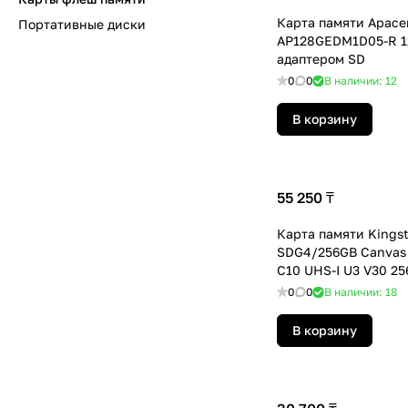
Карта памяти Apace
Портативные диски
AP128GEDM1D05-R 1
адаптером SD
0
0
В наличии: 12
В корзину
55 250 ₸
Карта памяти Kings
SDG4/256GB Canvas 
C10 UHS-I U3 V30 2
0
0
В наличии: 18
В корзину