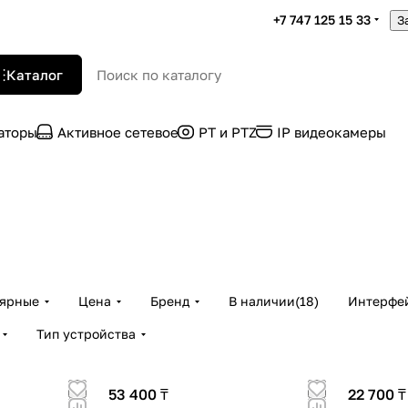
+7 747 125 15 33
З
Каталог
раторы
Активное сетевое
PT и PTZ
IP видеокамеры
лярные
Цена
Бренд
В наличии
(
18
)
Интерфе
Тип устройства
53 400 ₸
22 700 ₸