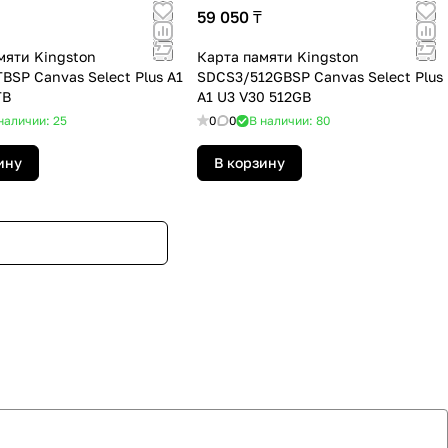
59 050 ₸
мяти Kingston
Карта памяти Kingston
BSP Canvas Select Plus A1
SDCS3/512GBSP Canvas Select Plus
TB
A1 U3 V30 512GB
наличии: 25
0
0
В наличии: 80
ину
В корзину