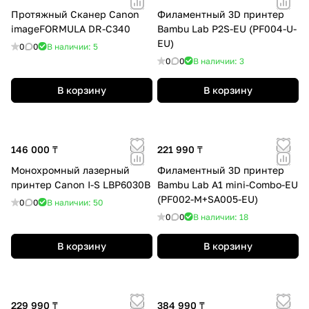
Протяжный Сканер Canon
Филаментный 3D принтер
imageFORMULA DR-C340
Bambu Lab P2S-EU (PF004-U-
EU)
0
0
В наличии: 5
0
0
В наличии: 3
В корзину
В корзину
146 000 ₸
221 990 ₸
Монохромный лазерный
Филаментный 3D принтер
принтер Canon I-S LBP6030B
Bambu Lab A1 mini-Combo-EU
(PF002-M+SA005-EU)
0
0
В наличии: 50
0
0
В наличии: 18
В корзину
В корзину
229 990 ₸
384 990 ₸