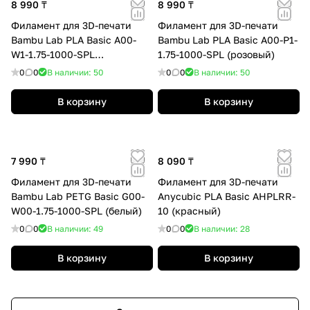
8 990 ₸
8 990 ₸
Филамент для 3D-печати
Филамент для 3D-печати
Bambu Lab PLA Basic A00-
Bambu Lab PLA Basic A00-P1-
W1-1.75-1000-SPL
1.75-1000-SPL (розовый)
(нефритовый белый)
0
0
В наличии: 50
0
0
В наличии: 50
В корзину
В корзину
7 990 ₸
8 090 ₸
Филамент для 3D-печати
Филамент для 3D-печати
Bambu Lab PETG Basic G00-
Anycubic PLA Basic AHPLRR-
W00-1.75-1000-SPL (белый)
10 (красный)
0
0
В наличии: 49
0
0
В наличии: 28
В корзину
В корзину