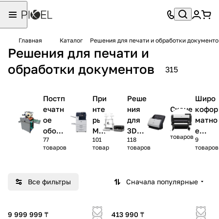
Главная
Каталог
Решения для печати и обработки документо
Решения для печати и
обработки документов
315
Постп
При
Реше
Широ
ечатн
нте
ния
Скане
кофор
ое
ры и
для
ры
матно
10
обору
МФ
3D
е
товаров
77
101
118
9
дован
У
печат
обору
товаров
товар
товаров
товаров
ие
и
дован
ие
Все фильтры
Сначала популярные
9 999 999 ₸
413 990 ₸