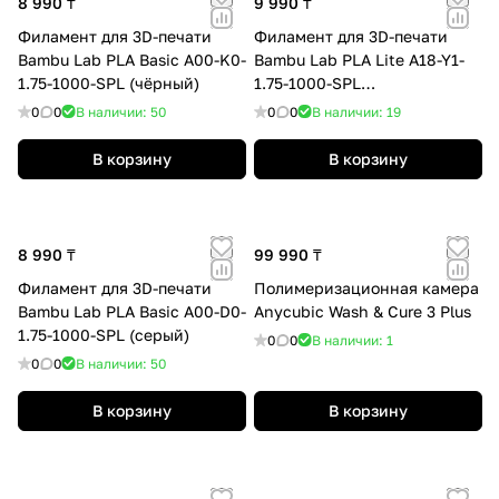
8 990 ₸
9 990 ₸
Филамент для 3D-печати
Филамент для 3D-печати
Bambu Lab PLA Basic A00-K0-
Bambu Lab PLA Lite A18-Y1-
1.75-1000-SPL (чёрный)
1.75-1000-SPL
(подсолнечный жёлтый)
0
0
В наличии: 50
0
0
В наличии: 19
В корзину
В корзину
8 990 ₸
99 990 ₸
Филамент для 3D-печати
Полимеризационная камера
Bambu Lab PLA Basic A00-D0-
Anycubic Wash & Cure 3 Plus
1.75-1000-SPL (серый)
0
0
В наличии: 1
0
0
В наличии: 50
В корзину
В корзину