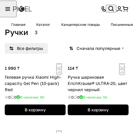
Главная
Каталог
Канцелярские товары
Письменные
Ручки
3
Все фильтры
Сначала популярные
1 990 ₸
114 ₸
Гелевая ручка Xiaomi High-
Ручка шариковая
capacity Gel Pen (10-pack)
ErichKrause® ULTRA-20, цвет
Red
чернил черный
0
0
В наличии: 60
0
0
В наличии: 50
В корзину
В корзину