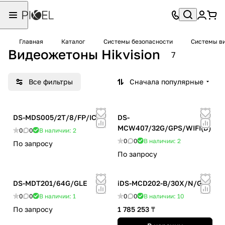
Главная
Каталог
Системы безопасности
Системы в
Видеожетоны Hikvision
7
Все фильтры
Сначала популярные
DS-MDS005/2T/8/FP/IC
DS-
MCW407/32G/GPS/WIFI(D)
0
0
В наличии: 2
0
0
В наличии: 2
По запросу
По запросу
DS-MDT201/64G/GLE
iDS-MCD202-B/30X/N/GLE
0
0
В наличии: 1
0
0
В наличии: 10
По запросу
1 785 253 ₸