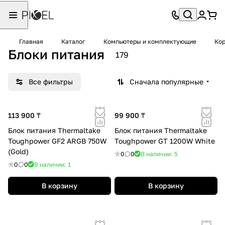
Главная
Каталог
Компьютеры и комплектующие
Кор
Блоки питания
179
Все фильтры
Сначала популярные
113 900 ₸
99 900 ₸
Блок питания Thermaltake
Блок питания Thermaltake
Toughpower GF2 ARGB 750W
Toughpower GT 1200W White
(Gold)
0
0
В наличии: 5
0
0
В наличии: 1
В корзину
В корзину