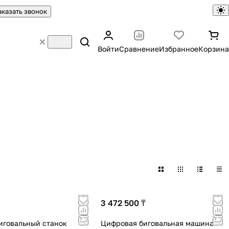
аказать звонок
Войти
Сравнение
Избранное
Корзина
3 472 500 ₸
иговальный станок
Цифровая биговальная машина