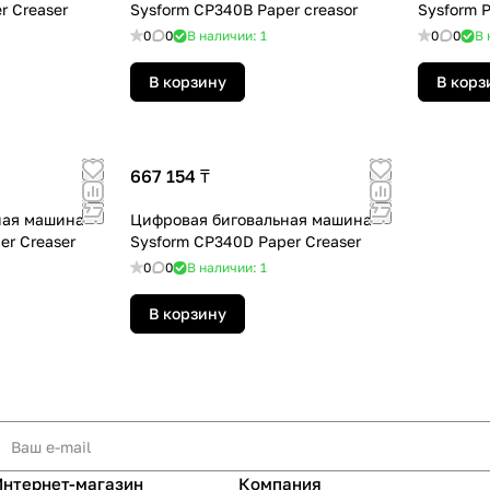
r Creaser
Sysform CP340B Paper creasor
Sysform P
0
0
В наличии: 1
0
0
В 
В корзину
В корз
667 154 ₸
ная машина
Цифровая биговальная машина
er Creaser
Sysform CP340D Paper Creaser
0
0
В наличии: 1
В корзину
Интернет-магазин
Компания