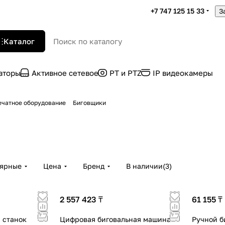
+7 747 125 15 33
З
Каталог
раторы
Активное сетевое
PT и PTZ
IP видеокамеры
ечатное оборудование
Биговщики
лярные
Цена
Бренд
В наличии
(
3
)
2 557 423 ₸
61 155 ₸
 станок
Цифровая биговальная машина
Ручной б