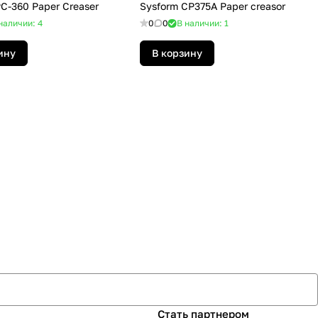
C-360 Paper Creaser
Sysform CP375A Paper creasor
наличии: 4
0
0
В наличии: 1
ину
В корзину
Стать партнером