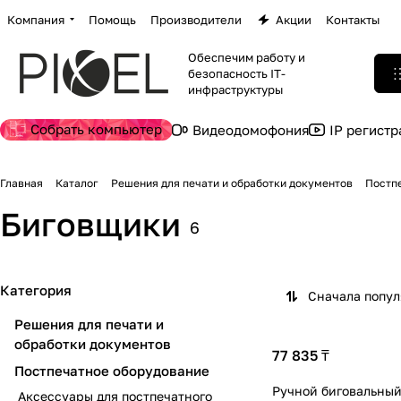
Компания
Помощь
Производители
Акции
Контакты
Обеспечим работу и
безопасность IT-
инфраструктуры
Собрать компьютер
Видеодомофония
IP регист
Главная
Каталог
Решения для печати и обработки документов
Постп
Биговщики
6
Категория
Сначала попу
Решения для печати и
обработки документов
77 835 ₸
Постпечатное оборудование
Ручной биговальный
Аксессуары для постпечатного