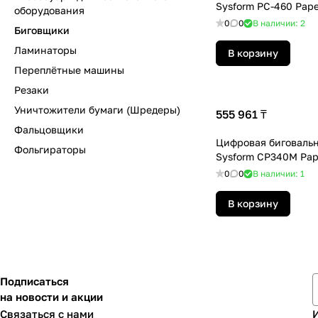
Sysform PC-460 Pape
оборудования
0
0
В наличии: 2
Биговщики
Ламинаторы
В корзину
Переплётные машины
Резаки
Уничтожители бумаги (Шредеры)
555 961 ₸
Фальцовщики
Цифровая биговаль
Фольгираторы
Sysform CP340M Pap
0
0
В наличии: 1
В корзину
Подписаться
на новости и акции
Связаться с нами