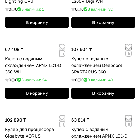
Lighting CPU
L360R Digi WH
0
0
В наличии: 1
0
0
В наличии: 32
В корзину
В корзину
67 408 ₸
107 604 ₸
Кулер с водяным
Кулер с водяным
охлаждением APNX LC1-D
охлаждением Deepcool
360 WH
SPARTACUS 360
0
0
В наличии: 24
0
0
В наличии: 40
В корзину
В корзину
102 890 ₸
63 814 ₸
Кулер для процессора
Кулер с водяным
Gigabyte AORUS
охлаждением APNX LC1-D