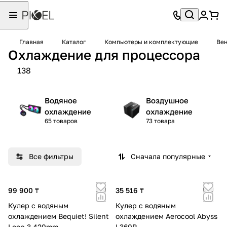
Главная
Каталог
Компьютеры и комплектующие
Вен
Охлаждение для процессора
138
Водяное
Воздушное
охлаждение
охлаждение
65 товаров
73 товара
Все фильтры
Сначала популярные
99 900 ₸
35 516 ₸
Кулер с водяным
Кулер с водяным
охлаждением Bequiet! Silent
охлаждением Aerocool Abyss
Loop 3 420mm
L360R