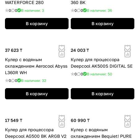
WATERFORCE 280
360 BK
0
0
В наличии: 3
0
0
В наличии: 36
В корзину
В корзину
37 623 ₸
24 003 ₸
Кулер с водяным
Кулер для процессора
охлаждением Aerocool Abyss
Deepcool AK500S DIGITAL SE
L360R WH
0
0
В наличии: 50
0
0
В наличии: 32
В корзину
В корзину
17 549 ₸
60 990 ₸
Кулер для процессора
Кулер с водяным
Deepcool AG500 BK ARGB V2
охлаждением Bequiet! PURE