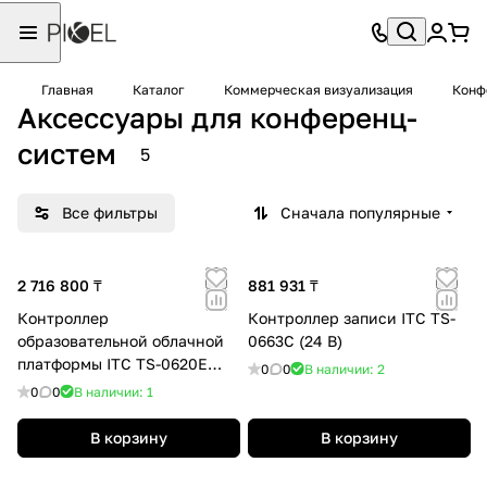
Главная
Каталог
Коммерческая визуализация
Конф
Аксессуары для конференц-
систем
5
Все фильтры
Сначала популярные
2 716 800 ₸
881 931 ₸
Контроллер
Контроллер записи ITC TS-
образовательной облачной
0663C (24 В)
платформы ITC TS-0620E
0
0
В наличии: 2
(240 В)
0
0
В наличии: 1
В корзину
В корзину