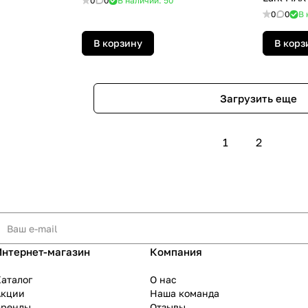
0
0
В наличии: 50
0
0
В 
В корзину
В корз
Загрузить еще
1
2
Интернет-магазин
Компания
аталог
О нас
Акции
Наша команда
Бренды
Отзывы