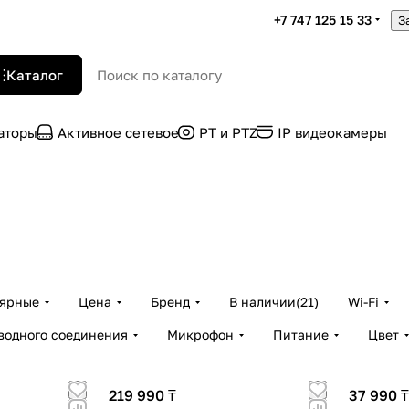
+7 747 125 15 33
З
Каталог
раторы
Активное сетевое
PT и PTZ
IP видеокамеры
лярные
Цена
Бренд
В наличии
(
21
)
Wi-Fi
водного соединения
Микрофон
Питание
Цвет
219 990 ₸
37 990 ₸