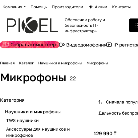
Компания
Помощь
Производители
Акции
Контакты
Обеспечим работу и
безопасность IT-
инфраструктуры
Собрать компьютер
Видеодомофония
IP регист
Главная
Каталог
Наушники и микрофоны
Микрофоны
Микрофоны
22
Категория
Сначала попу
Наушники и микрофоны
Дальность беспро
TWS наушники
Аксессуары для наушников и
129 990 ₸
микрофонов