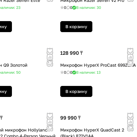
Razer Seiren Elite
Микрофон Razer Seiren V2 Pro
наличии: 23
0
0
В наличии: 30
ину
В корзину
128 990 ₸
 Q9 Золотой
Микрофон HyperX ProCast 699Z0AA
наличии: 50
0
0
В наличии: 13
ину
В корзину
 ₸
99 990 ₸
й микрофон Hollyland
Микрофон HyperX QuadCast 2
 2 Combo 4-Person Черный
(Black) 872V1AA