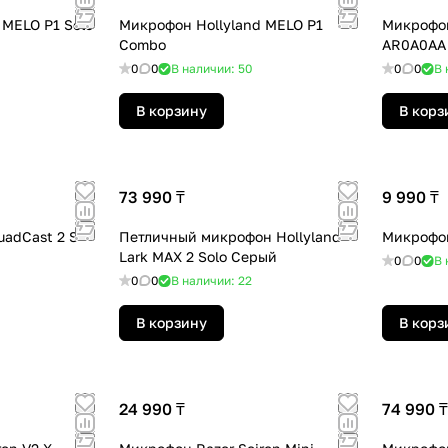
 MELO P1 Solo
Микрофон Hollyland MELO P1
Микрофон
Combo
AR0A0AA
0
0
В наличии: 50
0
0
В 
В корзину
В корз
73 990 ₸
9 990 ₸
adCast 2 S
Петличный микрофон Hollyland
Микрофо
Lark MAX 2 Solo Серый
0
0
В 
0
0
В наличии: 22
В корзину
В корз
24 990 ₸
74 990 ₸