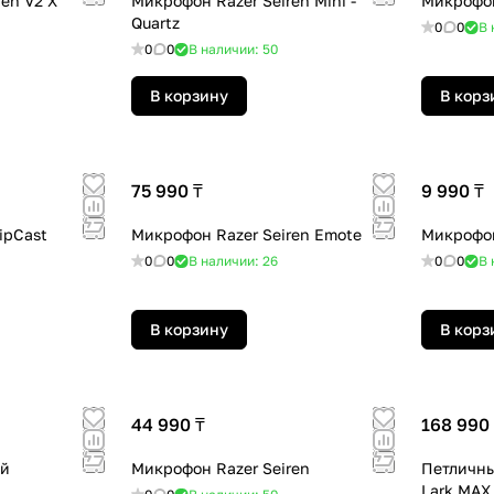
en V2 X
Микрофон Razer Seiren Mini -
Микрофон 
Quartz
0
0
В 
0
0
В наличии: 50
В корзину
В корз
75 990 ₸
9 990 ₸
ipCast
Микрофон Razer Seiren Emote
Микрофон
0
0
В наличии: 26
0
0
В 
В корзину
В корз
44 990 ₸
168 990
ый
Микрофон Razer Seiren
Петличны
Lark MAX