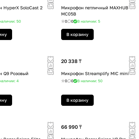
 HyperX SoloСast 2
Микрофон петличный MAXHUB
MC05B
наличии: 50
0
0
В наличии: 5
ину
В корзину
20 338 ₸
н Q9 Розовый
Микрофон Streamplify MIC mini
наличии: 4
0
0
В наличии: 50
ину
В корзину
66 990 ₸