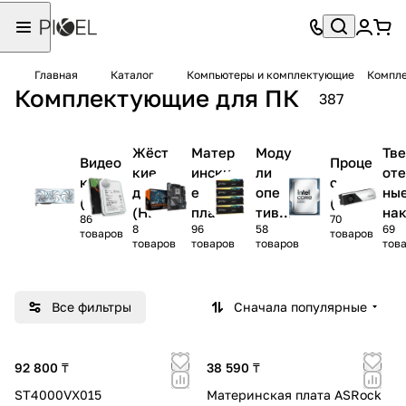
Главная
Каталог
Компьютеры и комплектующие
Компле
Комплектующие для ПК
387
Жёст
Матер
Моду
Тв
Видео
Проце
кие
ински
ли
оте
карты
ссоры
диски
е
опера
ны
(VGA)
(CPU)
(HDD)
платы
тивно
на
86
70
8
96
58
69
(MB)
й
ит
товаров
товаров
товаров
товаров
товаров
тов
памят
(SS
и
(ОЗУ)
Все фильтры
Сначала популярные
92 800 ₸
38 590 ₸
ST4000VX015
Материнская плата ASRock