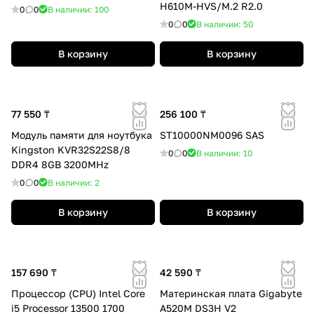
H610M-HVS/M.2 R2.0
0
0
В наличии: 100
0
0
В наличии: 50
В корзину
В корзину
77 550 ₸
256 100 ₸
Модуль памяти для ноутбука
ST10000NM0096 SAS
Kingston KVR32S22S8/8
0
0
В наличии: 10
DDR4 8GB 3200MHz
0
0
В наличии: 2
В корзину
В корзину
157 690 ₸
42 590 ₸
Процессор (CPU) Intel Core
Материнская плата Gigabyte
i5 Processor 13500 1700
A520M DS3H V2