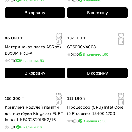
0
0
В наличии: 50
0
0
В наличии: 1
В корзину
В корзину
86 090 ₸
137 100 ₸
Материнская плата ASRock
ST6000VX008
B850M PRO-A
0
0
В наличии: 100
0
0
В наличии: 50
В корзину
В корзину
156 300 ₸
111 190 ₸
Комплект модулей памяти
Процессор (CPU) Intel Core
для ноутбука Kingston FURY
i5 Processor 12400 1700
Impact KF432S20IBK2/16
0
0
В наличии: 50
DDR4 16GB (Kit 2x8GB)
0
0
В наличии: 6