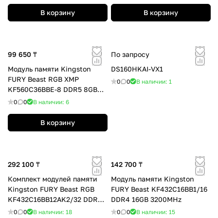
В корзину
В корзину
99 650 ₸
По запросу
Модуль памяти Kingston
DS160HKAI-VX1
FURY Beast RGB XMP
0
0
В наличии: 1
KF560C36BBE-8 DDR5 8GB
6000MHz
0
0
В наличии: 6
В корзину
292 100 ₸
142 700 ₸
Комплект модулей памяти
Модуль памяти Kingston
Kingston FURY Beast RGB
FURY Beast KF432C16BB1/16
KF432C16BB12AK2/32 DDR4
DDR4 16GB 3200MHz
32GB (Kit 2x16GB) 3200MHz
0
0
В наличии: 18
0
0
В наличии: 15