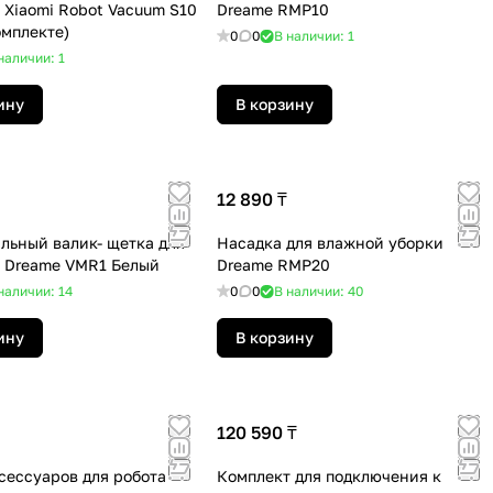
 Xiaomi Robot Vacuum S10
Dreame RMP10
омплекте)
0
0
В наличии: 1
наличии: 1
ину
В корзину
12 890 ₸
льный валик- щетка для
Насадка для влажной уборки
 Dreame VMR1 Белый
Dreame RMP20
наличии: 14
0
0
В наличии: 40
ину
В корзину
120 590 ₸
сессуаров для робота -
Комплект для подключения к