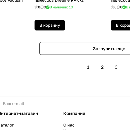
bot Vacuum
пылесоса Dreame RAK72
пылесоса
0
0
В наличии: 10
0
0
В 
В корзину
В корз
Загрузить еще
1
2
3
Интернет-магазин
Компания
аталог
О нас