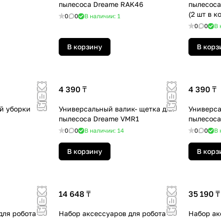
пылесоса Dreame RAK46
пылесоса
(2 шт в к
0
0
В наличии: 1
0
0
В 
В корзину
В корз
4 390 ₸
4 390 ₸
й уборки
Универсальный валик- щетка для
Универса
пылесоса Dreame VMR1
пылесоса
0
0
В наличии: 14
0
0
В 
В корзину
В корз
14 648 ₸
35 190 ₸
ля робота -
Набор аксессуаров для робота -
Набор ак