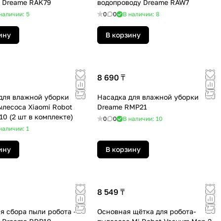
 Dreame RAK79
водопроводу Dreame RAW7
наличии: 5
0
0
В наличии: 8
ину
В корзину
8 690 ₸
для влажной уборки
Насадка для влажной уборки
ылесоса Xiaomi Robot
Dreame RMP21
10 (2 шт в комплекте)
0
0
В наличии: 10
наличии: 1
ину
В корзину
8 549 ₸
я сбора пыли робота -
Основная щётка для робота-