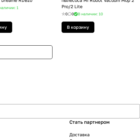
 Dreame RDB10
пылесоса Mi Robot Vacuum Mop 2
Pro/2 Lite
наличии: 1
0
0
В наличии: 10
ину
В корзину
Стать партнером
Доставка