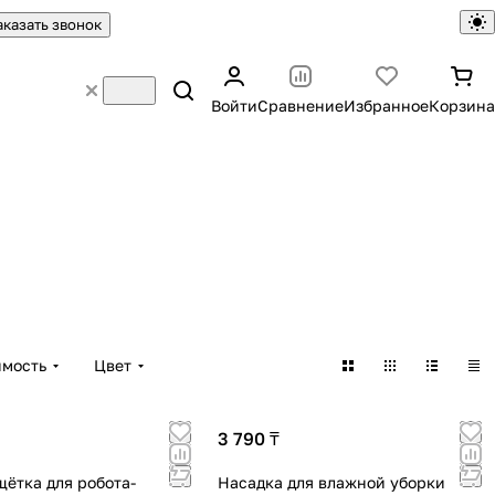
аказать звонок
Войти
Сравнение
Избранное
Корзина
имость
Цвет
3 790 ₸
щётка для робота-
Насадка для влажной уборки