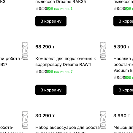
AK3
пылесоса Dreame RAK35
пылесоса
0
0
В наличии: 1
0
0
В 
В корзину
В корз
68 290 ₸
5 390 ₸
ли робота -
Комплект для подключения к
Насадка 
B17
водопроводу Dreame RAW4
робота-п
Vacuum E
0
0
В наличии: 7
0
0
В 
В корзину
В корз
30 290 ₸
3 990 ₸
обота-
Набор аксессуаров для робота -
Мешок дл