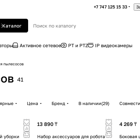
+7 747 125 15 33
З
Каталог
раторы
Активное сетевое
PT и PTZ
IP видеокамеры
ля пылесосов
сов
41
лярные
Цена
Бренд
В наличии
(
29
)
Совмест
13 890 ₸
4 269 ₸
й уборки
Набор аксессуаров для робота -
Боковая 