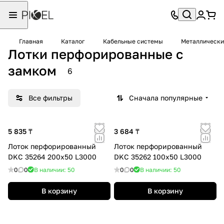
Главная
Каталог
Кабельные системы
Металлически
Лотки перфорированные с
замком
6
Все фильтры
Сначала популярные
5 835 ₸
3 684 ₸
Лоток перфорированный
Лоток перфорированный
DKC 35264 200х50 L3000
DKC 35262 100х50 L3000
0
0
В наличии: 50
0
0
В наличии: 50
В корзину
В корзину