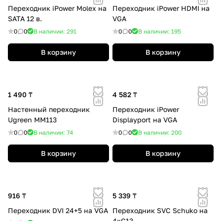
Переходник iPower Molex на
Переходник iPower HDMI на
SATA 12 в.
VGA
0
0
В наличии: 291
0
0
В наличии: 195
В корзину
В корзину
1 490 ₸
4 582 ₸
Настенный переходник
Переходник iPower
Ugreen MM113
Displayport на VGA
0
0
В наличии: 74
0
0
В наличии: 200
В корзину
В корзину
916 ₸
5 339 ₸
Переходник DVI 24+5 на VGA
Переходник SVC Schuko на
4хС13