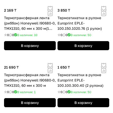
2 169 ₸
3 850 ₸
Термотрансферная лента
Термоэтикетки в рулоне
(риббон) Honeywell I90680-0,
Europrint EPLE-
TMX1310, 60 мм x 300 м(1
100.150.1020.76 (1 рулон)
рулон)
0
0
В наличии: 10
0
0
В наличии: 50
В корзину
В корзину
21 690 ₸
1 650 ₸
Термотрансферная лента
Термоэтикетки в рулоне
(риббон) Honeywell I90680-0,
Europrint EPLE-
TMX1310, 60 мм x 300 м
100.100.300.40 (2 рулона)
0
0
В наличии: 1
0
0
В наличии: 50
В корзину
В корзину