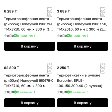
6 289 ₸
3 689 ₸
Термотрансферная лента
Термотрансферная лента
(риббон) Honeywell I90679-0,
(риббон) Honeywell I90677-0,
TMX3710, 60 мм x 300 м (1
TMX2010, 60 мм x 300 м (1
рулон)
рулон)
0
0
В наличии: 8
0
0
В наличии: 5
В корзину
В корзину
62 890 ₸
2 250 ₸
Термотрансферная лента
Термоэтикетки в рулоне
(риббон) Honeywell I90679-0,
Europrint EPLE-
TMX3710, 60 мм x 300 м
100.150.300.40 (2 рулона)
0
0
В наличии: 1
0
0
В наличии: 3
В корзину
В корзину