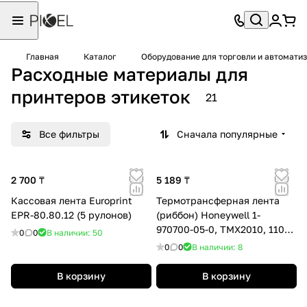
Главная
Каталог
Оборудование для торговли и автомати
Расходные материалы для
принтеров этикеток
21
Все фильтры
Сначала популярные
2 700 ₸
5 189 ₸
Кассовая лента Europrint
Термотрансферная лента
EPR-80.80.12 (5 рулонов)
(риббон) Honeywell 1-
970700-05-0, TMX2010, 110
0
0
В наличии: 50
мм x 300 м (1 рулон)
0
0
В наличии: 8
В корзину
В корзину