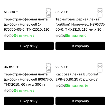
51 890 ₸
3 929 ₸
Термотрансферная лента
Термотрансферная лента
(риббон) Honeywell 1-
(риббон) Honeywell 1-970655-
970700-05-0, TMX2010, 110
00-0, TMX1310, 110 мм x 300
мм x 300 м
м (1 рулон)
0
0
В наличии: 1
0
0
В наличии: 9
В корзину
В корзину
36 890 ₸
2 850 ₸
Термотрансферная лента
Кассовая лента Europrint
(риббон) Honeywell I90677-0,
EPR-80.80.25 (5 рулонов)
TMX2010, 60 мм x 300 м
0
0
В наличии: 50
0
0
В наличии: 1
В корзину
В корзину