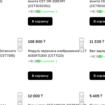
5)
юнита CET DR-316CMY
юнита CE
(CET501015U)
(CET5010
0
0
В наличии: 1
0
0
В 
В корзину
В корз
108 900 ₸
11 339 ₸
ботанного
Модуль переноса изображения CET
Вал заря
(CET7165)
A161R71300 (CET7123)
0
0
В 
0
0
В наличии: 1
В корзину
В корз
12 000 ₸
5 405 ₸