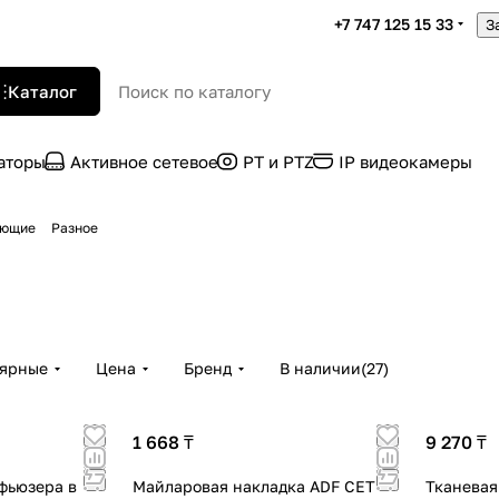
+7 747 125 15 33
З
Каталог
раторы
Активное сетевое
PT и PTZ
IP видеокамеры
ующие
Разное
лярные
Цена
Бренд
В наличии
(
27
)
1 668 ₸
9 270 ₸
фьюзера в
Майларовая накладка ADF СЕТ
Тканевая