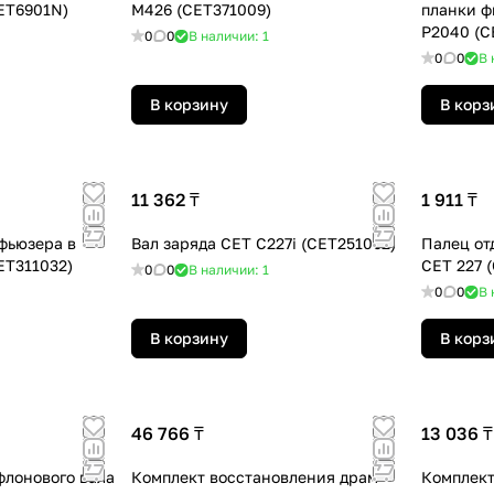
ET6901N)
M426 (CET371009)
планки ф
P2040 (C
0
0
В наличии: 1
0
0
В 
В корзину
В корз
11 362 ₸
1 911 ₸
фьюзера в
Вал заряда CET C227i (CET251062)
Палец от
ET311032)
CET 227 
0
0
В наличии: 1
0
0
В 
В корзину
В корз
46 766 ₸
13 036 ₸
флонового вала
Комплект восстановления драм-
Комплект