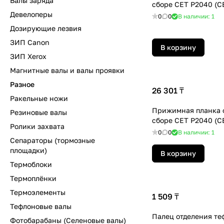
Валы заряда
сборе СЕТ P2040 (C
Девелоперы
0
0
В наличии: 1
Дозирующие лезвия
ЗИП Canon
В корзину
ЗИП Xerox
Магнитные валы и валы проявки
Разное
26 301 ₸
Ракельные ножи
Прижимная планка 
Резиновые валы
сборе СЕТ P2040 (C
Ролики захвата
0
0
В наличии: 1
Сепараторы (тормозные
площадки)
В корзину
Термоблоки
Термоплёнки
Термоэлементы
1 509 ₸
Тефлоновые валы
Палец отделения те
Фотобарабаны (Селеновые валы)