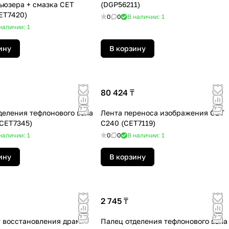
ьюзера + смазка СЕТ
(DGP56211)
ET7420)
0
0
В наличии: 1
наличии: 1
ину
В корзину
80 424 ₸
деления тефлонового вала
Лента переноса изображения СЕТ
(CET7345)
C240 (CET7119)
наличии: 1
0
0
В наличии: 1
ину
В корзину
2 745 ₸
 восстановления драм-
Палец отделения тефлонового вала