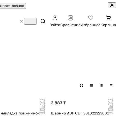
аказать звонок
Войти
Сравнение
Избранное
Корзина
3 883 ₸
 накладка прижимной
Шарнир ADF CET 301022323001