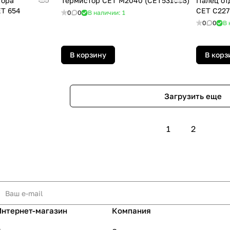
тора
Термистор СЕТ M2040 (CET531003)
Палец от
Т 654
CET C227
0
0
В наличии: 1
0
0
В 
В корзину
В корз
Загрузить еще
1
2
Интернет-магазин
Компания