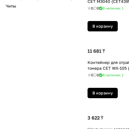
CET M3040 (CET439
Чипы
0
0
В наличии: 1
В корзину
11 681 ₸
Контейнер для отра
тонера CET WX-105 
0
0
В наличии: 1
В корзину
3 622 ₸