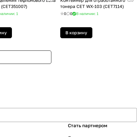
деления тефлонового вала
Контейнер для отработанного
 (CET351007)
тонера CET WX-103 (CET7114)
наличии: 1
0
0
В наличии: 1
ину
В корзину
Стать партнером