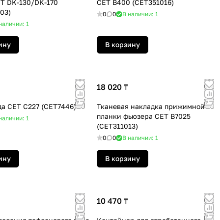
T DK-130/DK-170
CET B400 (CET351016)
03)
0
0
В наличии: 1
наличии: 1
ину
В корзину
18 020 ₸
да CET C227 (CET7446)
Тканевая накладка прижимной
планки фьюзера СЕТ B7025
наличии: 1
(CET311013)
0
0
В наличии: 1
ину
В корзину
10 470 ₸