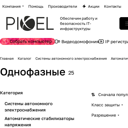
Компания
Помощь
Производители
Акции
Контакты
Обеспечим работу и
безопасность IT-
инфраструктуры
Собрать компьютер
Видеодомофония
IP регист
Главная
Каталог
Системы автономного электроснабжения
Автомати
Однофазные
25
Категория
Сначала попу
Системы автономного
Класс защиты
электроснабжения
Разрешение
Автоматические стабилизаторы
напряжения