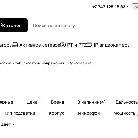
+7 747 125 15 33
З
Каталог
раторы
Активное сетевое
PT и PTZ
IP видеокамеры
ческие стабилизаторы напряжения
Однофазные
лярные
Цена
Бренд
В наличии
(
4
)
Дальность
Тип подсветки
Корпус
Микрофон
Мощность (
Цвет