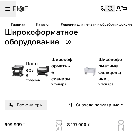
Главная
Каталог
Решения для печати и обработки докум
Широкоформатное
оборудование
10
Широкоф
Широкофо
Плотт
орматны
рматные
еры
е
фальцовщ
6
сканеры
ики
товаров
2 товара
2 товара
(фолдеры)
Все фильтры
Сначала популярные
999 999 ₸
8 177 000 ₸