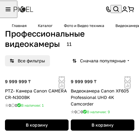
Главная
Каталог
Фото и Видео техника
Видеокамер
Профессиональные
видеокамеры
11
Все фильтры
Сначала популярные
9 999 999 ₸
9 999 999 ₸
PTZ- Камера Canon CAMERA
Видеокамера Canon XF605
CR-N300BK
Professional UHD 4K
Camcorder
0
0
В наличии: 1
0
0
В наличии: 9
В корзину
В корзину