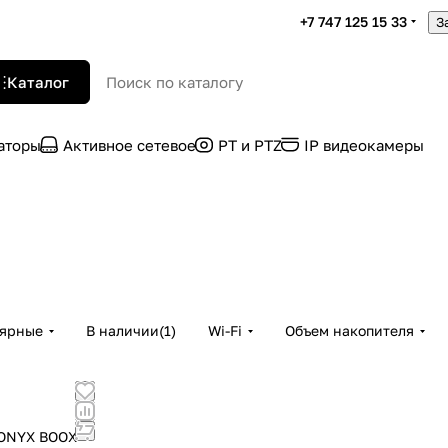
+7 747 125 15 33
З
Каталог
раторы
Активное сетевое
PT и PTZ
IP видеокамеры
лярные
В наличии
(
1
)
Wi-Fi
Объем накопителя
 ONYX BOOX