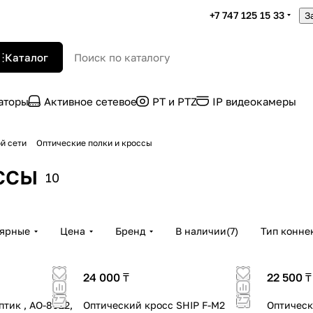
+7 747 125 15 33
З
Каталог
раторы
Активное сетевое
PT и PTZ
IP видеокамеры
й сети
Оптические полки и кроссы
ссы
10
лярные
Цена
Бренд
В наличии
(
7
)
Тип конне
24 000 ₸
22 500 ₸
птик , АО-8022,
Оптический кросс SHIP F-M2
Оптическ