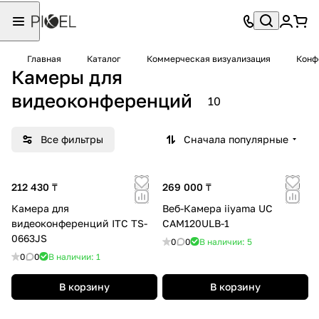
Главная
Каталог
Коммерческая визуализация
Конф
Камеры для
видеоконференций
10
Все фильтры
Сначала популярные
212 430 ₸
269 000 ₸
Камера для
Веб-Камера iiyama UC
видеоконференций ITC TS-
CAM120ULB-1
0663JS
0
0
В наличии: 5
0
0
В наличии: 1
В корзину
В корзину