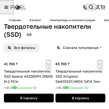
Главная
Каталог
Компьютеры и комплектующие
Ко
Твердотельные накопители
(SSD)
69
Все фильтры
Сначала популярные
41 700 ₸
65 700 ₸
Твердотельный накопитель
Твердотельный накопитель
SSD Apacer AS2280P4 256GB
SSD Kingston
M.2 PCIe
SA400S37/480G SATA 7мм
0
0
В наличии: 50
0
0
В наличии: 50
В корзину
В корзину