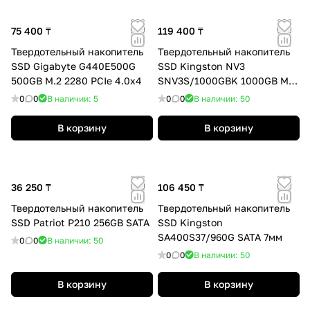
75 400 ₸
119 400 ₸
Твердотельный накопитель
Твердотельный накопитель
SSD Gigabyte G440E500G
SSD Kingston NV3
500GB M.2 2280 PCIe 4.0x4
SNV3S/1000GBK 1000GB M.2
NVMe PCIe 4.0x4
0
0
В наличии: 5
0
0
В наличии: 50
6000/4000Мб/сBULK
В корзину
В корзину
36 250 ₸
106 450 ₸
Твердотельный накопитель
Твердотельный накопитель
SSD Patriot P210 256GB SATA
SSD Kingston
SA400S37/960G SATA 7мм
0
0
В наличии: 50
0
0
В наличии: 50
В корзину
В корзину