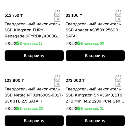
513 750 ₸
33 100 ₸
Твердотельный накопитель
Твердотельный накопитель
SSD Kingston FURY
SSD Apacer AS350X 256GB
Renegade SFYRDK/4000G
SATA
M.2 NVMe PCIe 4.0 HeatSink
0
0
В наличии: 13
0
0
В наличии: 50
В корзину
В корзину
103 800 ₸
273 000 ₸
Твердотельный накопитель
Твердотельный накопитель
SSD Netac NT01N600S-001T-
SSD Kingston SNV3SM3/2T0
S3X 1TB 2.5 SATAIII
2TB Mini M.2 2230 PCIe Gen4
x4
0
0
В наличии: 30
0
0
В наличии: 31
В корзину
В корзину