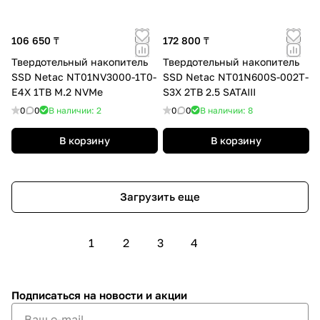
106 650 ₸
172 800 ₸
Твердотельный накопитель
Твердотельный накопитель
SSD Netac NT01NV3000-1T0-
SSD Netac NT01N600S-002T-
E4X 1TB M.2 NVMe
S3X 2TB 2.5 SATAIII
0
0
В наличии: 2
0
0
В наличии: 8
В корзину
В корзину
Загрузить еще
1
2
3
4
Подписаться
на новости и акции