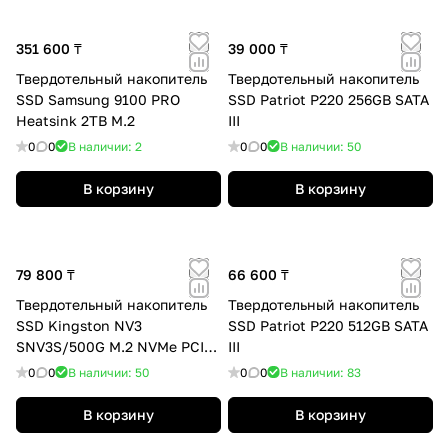
351 600 ₸
39 000 ₸
Твердотельный накопитель
Твердотельный накопитель
SSD Samsung 9100 PRO
SSD Patriot P220 256GB SATA
Heatsink 2TB M.2
III
0
0
В наличии: 2
0
0
В наличии: 50
В корзину
В корзину
79 800 ₸
66 600 ₸
Твердотельный накопитель
Твердотельный накопитель
SSD Kingston NV3
SSD Patriot P220 512GB SATA
SNV3S/500G M.2 NVMe PCIe
III
4.0x4
0
0
В наличии: 50
0
0
В наличии: 83
В корзину
В корзину