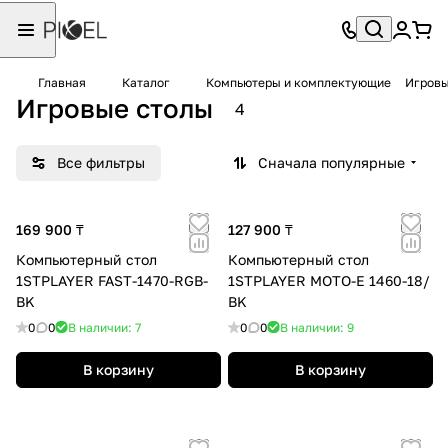
Главная
Каталог
Компьютеры и комплектующие
Игровы
Игровые столы
4
Все фильтры
Сначала популярные
169 900 ₸
127 900 ₸
Компьютерный стол
Компьютерный стол
1STPLAYER FAST-1470-RGB-
1STPLAYER MOTO-E 1460-18/
BK
BK
0
0
В наличии: 7
0
0
В наличии: 9
В корзину
В корзину