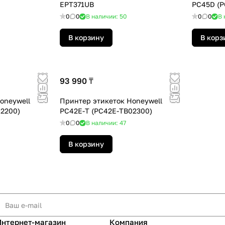
EPT371UB
PC45D (
0
0
В наличии: 50
0
0
В 
В корзину
В корз
93 990 ₸
oneywell
Принтер этикеток Honeywell
2200)
PC42E-T (PC42E-TB02300)
0
0
В наличии: 47
В корзину
Интернет-магазин
Компания