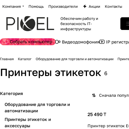
Компания
Помощь
Производители
Акции
Контакты
Обеспечим работу и
безопасность IT-
инфраструктуры
Собрать компьютер
Видеодомофония
IP регист
Главная
Каталог
Оборудование для торговли и автоматизации
Принт
Принтеры этикеток
6
Категория
Сначала попу
Оборудование для торговли и
автоматизации
25 490 ₸
Принтеры этикеток и
аксессуары
Принтер этикеток Eu