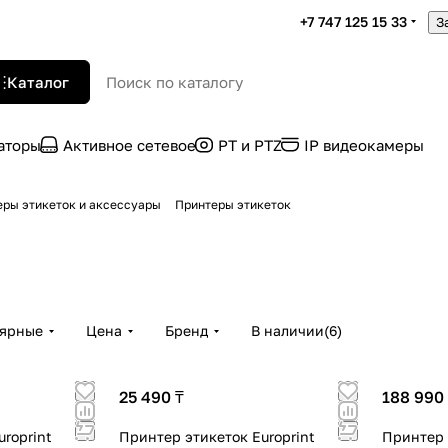
+7 747 125 15 33
З
Каталог
раторы
Активное сетевое
PT и PTZ
IP видеокамеры
еры этикеток и аксессуары
Принтеры этикеток
лярные
Цена
Бренд
В наличии
(
6
)
25 490 ₸
188 990
roprint
Принтер этикеток Europrint
Принтер 