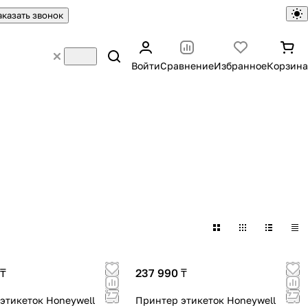
аказать звонок
Войти
Сравнение
Избранное
Корзина
 ₸
237 990 ₸
этикеток Honeywell
Принтер этикеток Honeywell