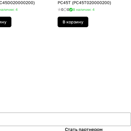
PC45D020000200)
PC45T (PC45T020000200)
наличии: 4
0
0
В наличии: 4
ину
В корзину
Стать партнером