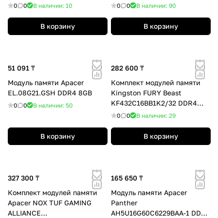
AH5U32G56C522UTAA-2 32GB
0
0
В наличии: 10
0
0
В наличии: 90
(Kit 2x16GB) 5600MHz
В корзину
В корзину
51 091 ₸
282 600 ₸
Модуль памяти Apacer
Комплект модулей памяти
EL.08G21.GSH DDR4 8GB
Kingston FURY Beast
KF432C16BB1K2/32 DDR4
0
0
В наличии: 50
32GB (Kit 2x16GB) 3200MHz
0
0
В наличии: 29
В корзину
В корзину
327 300 ₸
165 650 ₸
Комплект модулей памяти
Модуль памяти Apacer
Apacer NOX TUF GAMING
Panther
ALLIANCE
AH5U16G60C6229BAA-1 DDR5