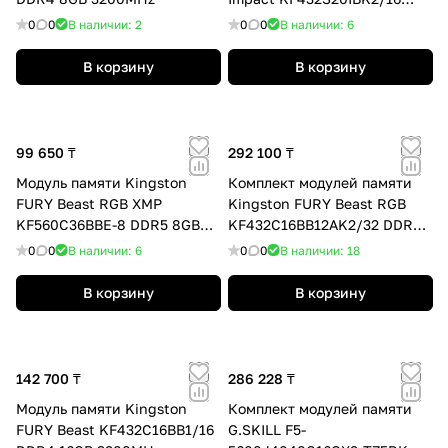
DDR4 16GB (Kit 2x8GB)
0
0
В наличии: 2
0
0
В наличии: 6
В корзину
В корзину
99 650 ₸
292 100 ₸
Модуль памяти Kingston
Комплект модулей памяти
FURY Beast RGB XMP
Kingston FURY Beast RGB
KF560C36BBE-8 DDR5 8GB
KF432C16BB12AK2/32 DDR4
6000MHz
32GB (Kit 2x16GB) 3200MHz
0
0
В наличии: 6
0
0
В наличии: 18
В корзину
В корзину
142 700 ₸
286 228 ₸
Модуль памяти Kingston
Комплект модулей памяти
FURY Beast KF432C16BB1/16
G.SKILL F5-