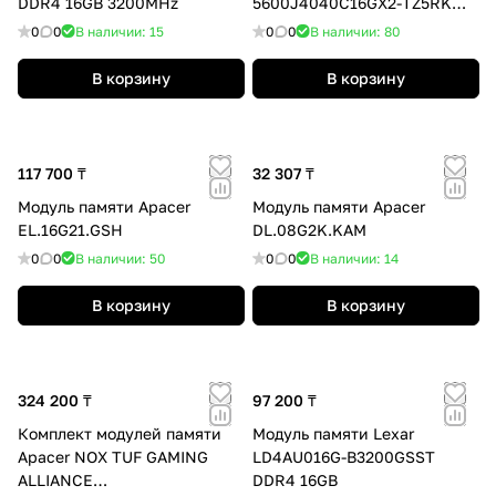
DDR4 16GB 3200MHz
5600J4040C16GX2-TZ5RK
32GB (Kit 2x16GB) 5600MHz
0
0
В наличии: 15
0
0
В наличии: 80
В корзину
В корзину
117 700 ₸
32 307 ₸
Модуль памяти Apacer
Модуль памяти Apacer
EL.16G21.GSH
DL.08G2K.KAM
0
0
В наличии: 50
0
0
В наличии: 14
В корзину
В корзину
324 200 ₸
97 200 ₸
Комплект модулей памяти
Модуль памяти Lexar
Apacer NOX TUF GAMING
LD4AU016G-B3200GSST
ALLIANCE
DDR4 16GB