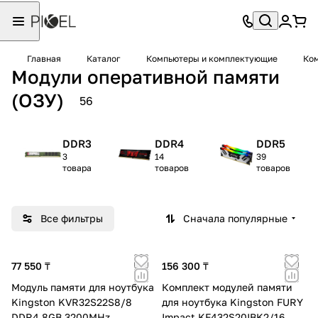
Главная
Каталог
Компьютеры и комплектующие
Ко
Модули оперативной памяти
(ОЗУ)
56
DDR3
DDR4
DDR5
3
14
39
товара
товаров
товаров
Все фильтры
Сначала популярные
77 550 ₸
156 300 ₸
Модуль памяти для ноутбука
Комплект модулей памяти
Kingston KVR32S22S8/8
для ноутбука Kingston FURY
DDR4 8GB 3200MHz
Impact KF432S20IBK2/16