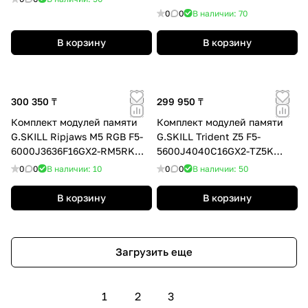
DDR5 32GB (Kit 2x16GB)
0
0
В наличии: 70
6000MHz
В корзину
В корзину
300 350 ₸
299 950 ₸
Комплект модулей памяти
Комплект модулей памяти
G.SKILL Ripjaws M5 RGB F5-
G.SKILL Trident Z5 F5-
6000J3636F16GX2-RM5RK
5600J4040C16GX2-TZ5K
32GB (Kit 2x16GB) 6000MHz
DDR5 32GB (Kit 2x16GB)
0
0
В наличии: 10
0
0
В наличии: 50
5600MHz
В корзину
В корзину
Загрузить еще
1
2
3