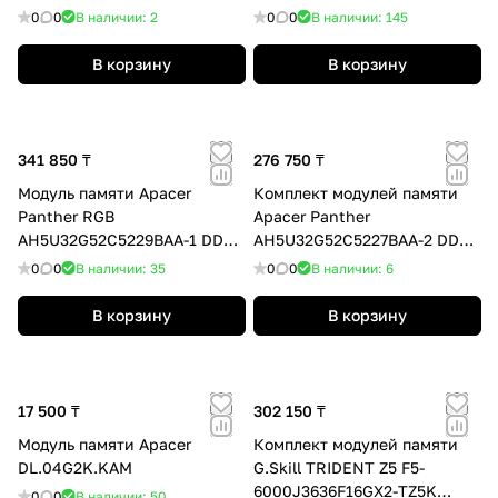
AH5U32G60C622UTAA-2
16GB
0
0
В наличии: 2
0
0
В наличии: 145
DDR5 32GB (Kit 2x16GB)
В корзину
В корзину
341 850 ₸
276 750 ₸
Модуль памяти Apacer
Комплект модулей памяти
Panther RGB
Apacer Panther
AH5U32G52C5229BAA-1 DDR5
AH5U32G52C5227BAA-2 DDR5
32GB
32GB (Kit 2x16GB)
0
0
В наличии: 35
0
0
В наличии: 6
В корзину
В корзину
17 500 ₸
302 150 ₸
Модуль памяти Apacer
Комплект модулей памяти
DL.04G2K.KAM
G.Skill TRIDENT Z5 F5-
6000J3636F16GX2-TZ5K
0
0
В наличии: 50