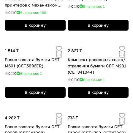
принтеров с механизмом
0
0
В наличии: 1
подачи типа M402)
0
0
В наличии: 100
В корзину
В корзину
1 514 ₸
2 827 ₸
Ролик захвата бумаги CET
Комплект роликов захвата/
M601 (CET5896ER)
отделения бумаги CET M281
(CET341044)
0
0
В наличии: 1
0
0
В наличии: 1
В корзину
В корзину
4 282 ₸
733 ₸
Ролик захвата бумаги CET
Ролик захвата бумаги CET
P2035 (CET341088)
P1006 (CET4702, CET4702R)