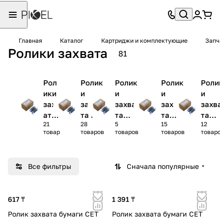
Главная
Каталог
Картриджи и комплектующие
Запч
Ролики захвата
81
Рол
Ролик
Ролик
Ролик
Роли
ики
и
и
и
и
захв
захва
захва
захва
захв
ата
та HP
та
та
та
21
28
5
15
12
Can
Konic
Kyoce
Xero
товар
товаров
товаров
товаров
товар
on
a
ra
/
Minolt
Sam
a
ung /
Все фильтры
Сначала популярные
Pant
m
617 ₸
1 391 ₸
Ролик захвата бумаги CET
Ролик захвата бумаги CET