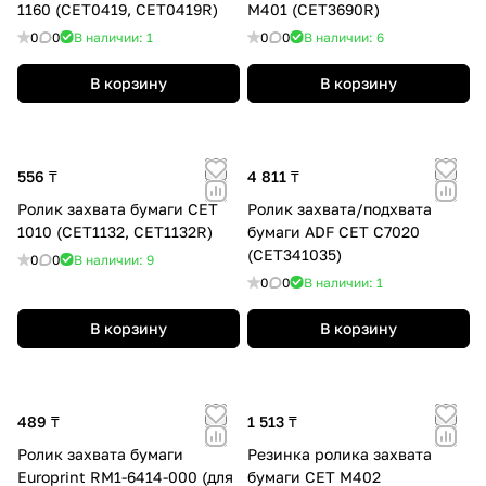
1160 (CET0419, CET0419R)
M401 (CET3690R)
0
0
В наличии: 1
0
0
В наличии: 6
В корзину
В корзину
556 ₸
4 811 ₸
Ролик захвата бумаги CET
Ролик захвата/подхвата
1010 (CET1132, CET1132R)
бумаги ADF CET C7020
(CET341035)
0
0
В наличии: 9
0
0
В наличии: 1
В корзину
В корзину
489 ₸
1 513 ₸
Ролик захвата бумаги
Резинка ролика захвата
Europrint RM1-6414-000 (для
бумаги CET M402