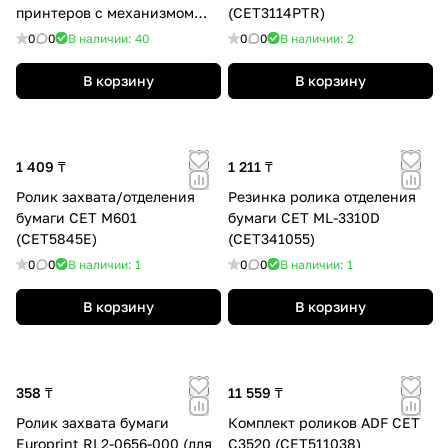
принтеров с механизмом
(CET3114PTR)
подачи типа P2035)
0
0
В наличии: 40
0
0
В наличии: 2
В корзину
В корзину
1 409 ₸
1 211 ₸
Ролик захвата/отделения
Резинка ролика отделения
бумаги CET M601
бумаги СЕТ ML-3310D
(CET5845E)
(CET341055)
0
0
В наличии: 1
0
0
В наличии: 1
В корзину
В корзину
358 ₸
11 559 ₸
Ролик захвата бумаги
Комплект роликов ADF CET
Europrint RL2-0656-000 (для
C3520 (CET511038)