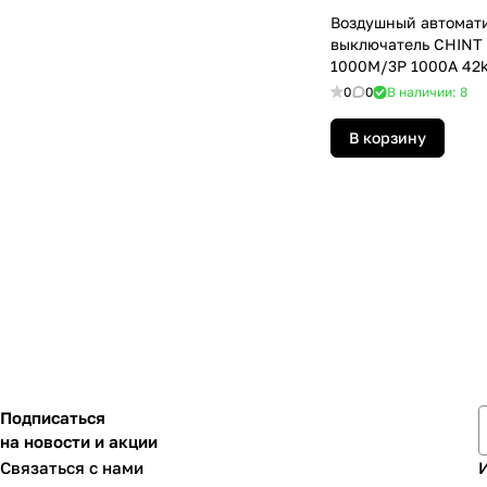
Воздушный автомат
выключатель CHINT 
1000M/3P 1000A 42k
М выкатной
0
0
В наличии: 8
В корзину
Подписаться
на новости и акции
Связаться с нами