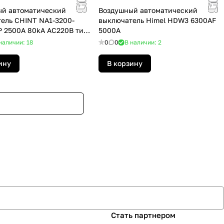
й автоматический
Воздушный автоматический
ель CHINT NA1-3200-
выключатель Himel HDW3 6300AF
 2500A 80kA AC220B тип
5000A
жной
наличии: 18
0
0
В наличии: 2
ину
В корзину
Стать партнером