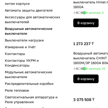
выключатель Himel
литом корпусе
1600A
Автоматы защиты двигателя
0
0
В наличии: 2
Аксессуары для автоматических
выключателей
В корзину
Воздушные автоматические
выключатели
Выключатели нагрузки
1 273 237 ₸
Измерение и Учёт
Воздушный автомат
Контакторы
выключатель CHINT 
Контакторы УКРМ и
1600M/3P 1600A 80k
Конденсаторы
М выкатной
0
0
В наличии: 15
Модульные автоматические
выключатели
В корзину
Распределительные коробки
Реле тепловое
Светосигнальная аппаратура и
3 075 508 ₸
Реле управления