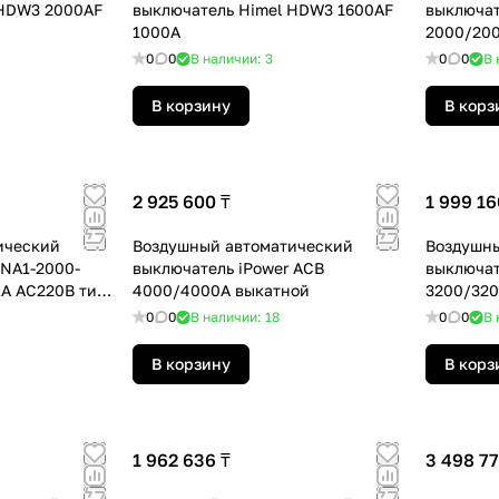
 HDW3 2000AF
выключатель Himel HDW3 1600AF
выключат
1000A
2000/20
0
0
В наличии: 3
0
0
В 
В корзину
В корз
2 925 600 ₸
1 999 16
ический
Воздушный автоматический
Воздушны
NA1-2000-
выключатель iPower ACB
выключат
A AC220B тип
4000/4000А выкатной
3200/320
0
0
В наличии: 18
0
0
В 
В корзину
В корз
1 962 636 ₸
3 498 77