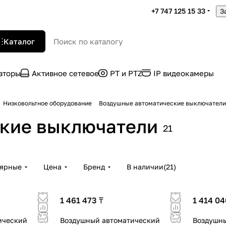
+7 747 125 15 33
З
Каталог
раторы
Активное сетевое
PT и PTZ
IP видеокамеры
Низковольтное оборудование
Воздушные автоматические выключатели
кие выключатели
21
лярные
Цена
Бренд
В наличии
(
21
)
1 461 473 ₸
1 414 04
ический
Воздушный автоматический
Воздушны