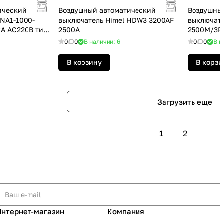
ический
Воздушный автоматический
Воздушны
NA1-1000-
выключатель Himel HDW3 3200AF
выключат
A AC220B тип
2500A
2500M/3P
М выдви
0
0
В наличии: 6
0
0
В 
В корзину
В корз
Загрузить еще
1
2
Интернет-магазин
Компания