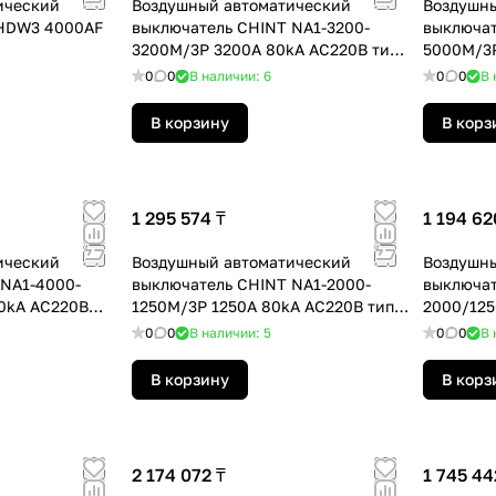
ический
Воздушный автоматический
Воздушны
 HDW3 4000AF
выключатель CHINT NA1-3200-
выключат
3200M/3P 3200A 80kA AC220B тип
5000M/3P
М выкатной
М выкат
0
0
В наличии: 6
0
0
В 
В корзину
В корз
1 295 574 ₸
1 194 62
ический
Воздушный автоматический
Воздушны
 NA1-4000-
выключатель CHINT NA1-2000-
выключат
0kA AC220B
1250M/3P 1250A 80kA AC220B тип
2000/125
М выкатной
0
0
В наличии: 5
0
0
В 
В корзину
В корз
2 174 072 ₸
1 745 44