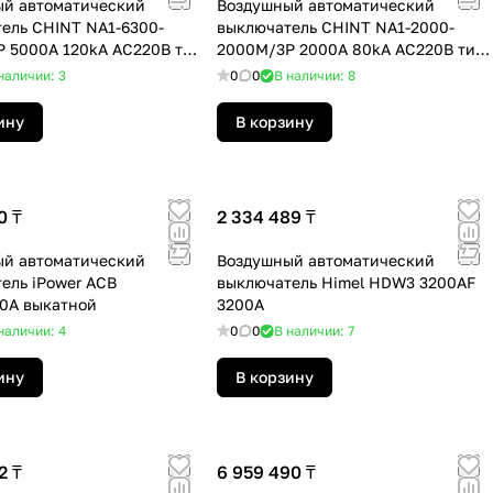
й автоматический
Воздушный автоматический
ель CHINT NA1-6300-
выключатель CHINT NA1-2000-
 5000A 120kA AC220B тип
2000M/3P 2000A 80kA AC220B тип
ной
М выкатной
наличии: 3
0
0
В наличии: 8
ину
В корзину
0 ₸
2 334 489 ₸
й автоматический
Воздушный автоматический
ель iPower ACB
выключатель Himel HDW3 3200AF
0А выкатной
3200A
наличии: 4
0
0
В наличии: 7
ину
В корзину
2 ₸
6 959 490 ₸