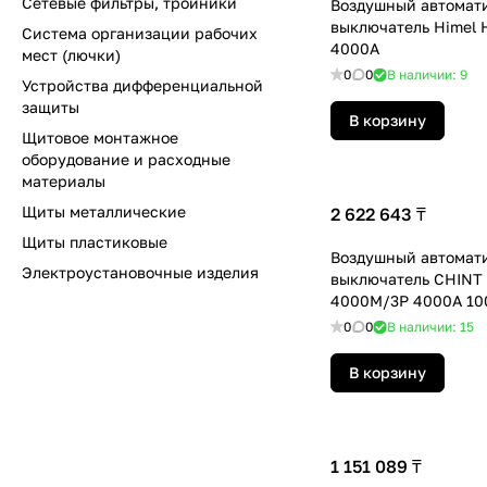
Сетевые фильтры, тройники
Воздушный автомат
выключатель Himel
Система организации рабочих
4000A
мест (лючки)
0
0
В наличии: 9
Устройства дифференциальной
защиты
В корзину
Щитовое монтажное
оборудование и расходные
материалы
Щиты металлические
2 622 643 ₸
Щиты пластиковые
Воздушный автомат
Электроустановочные изделия
выключатель CHINT
4000M/3P 4000A 10
тип М выкатной
0
0
В наличии: 15
В корзину
1 151 089 ₸