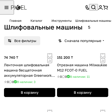
Главная
Каталог
Инструменты
Шлифовальные машины
Шлифовальные машины
5
Все фильтры
Сначала популярные
74 740 ₸
151 200 ₸
Ленточная шлифовальная
Отрезная машина Milwaukee
машина бесщеточная
M12 FCOT-0 FUEL
аккумуляторная Greenworks
0
0
В наличии: 11
G24BS 24 V без АКБ и ЗУ
0
0
В наличии: 3
В корзину
В корзину