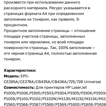
произвести при использовании данного
расходного материала. Ресурс указывается в
страницах формата А4 при определенном
заполнении их тонером, как правило, 5-
процентном.
Процентное заполнение страницы — отношение
площади участков страницы, заполненных
тонером или чернилами, ко всей площади
поверхности страницы. Так, 100% заполнение —
это черная страница А4, полностью заполненная
тонером.
Характеристики:
Модель:
EPC-
CE285A/CE278A/CB435A/CB436A/725/728 Universal
Совместимость:
Для принтеров HP LaserJet
P1005/P1006,P1500/P1503/P1504/P1505/P1506/P1503
P1009/P1100/P1102/P1102W/M1130/M1132/M1134/M11
P1560/P1566/P1567/P1568/P1569/P1600/P1606/P160