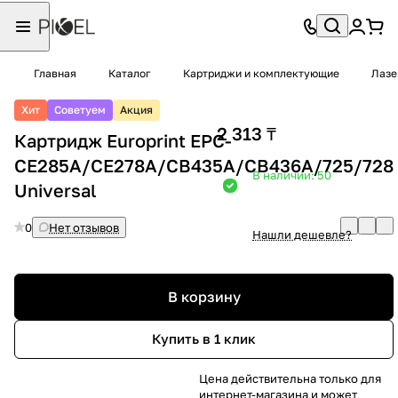
Главная
Каталог
Картриджи и комплектующие
Лазе
Хит
Советуем
Акция
2 313 ₸
Картридж Europrint EPC-
CE285A/CE278A/CB435A/CB436A/725/728
В наличии: 50
Universal
0
Нет отзывов
Нашли дешевле?
Хочу в подарок
В корзину
Купить в 1 клик
Цена действительна только для
интернет-магазина и может