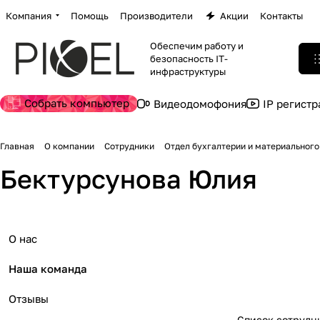
Компания
Помощь
Производители
Акции
Контакты
Обеспечим работу и
безопасность IT-
инфраструктуры
Собрать компьютер
Видеодомофония
IP регист
Главная
О компании
Сотрудники
Отдел бухгалтерии и материального
Бектурсунова Юлия
О нас
Наша команда
Отзывы
Список сотрудн