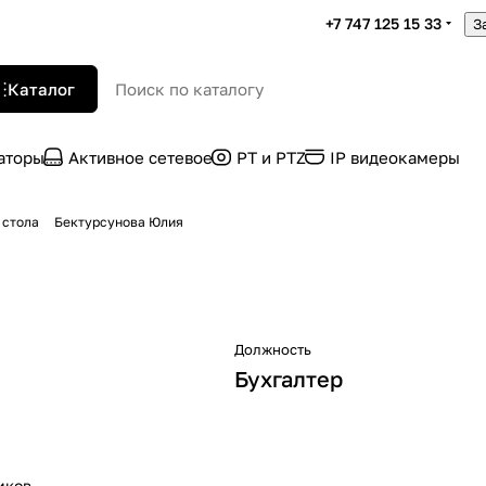
+7 747 125 15 33
З
Каталог
раторы
Активное сетевое
PT и PTZ
IP видеокамеры
 стола
Бектурсунова Юлия
Должность
Бухгалтер
иков