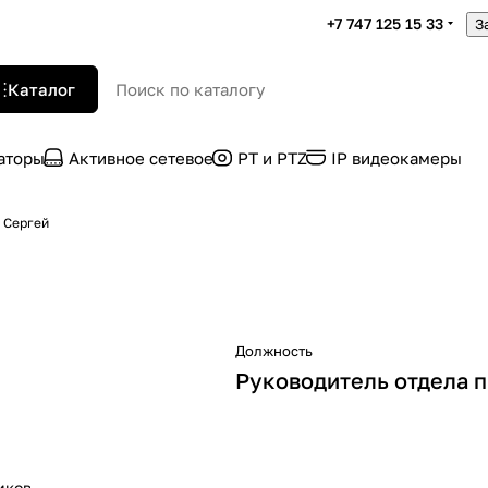
+7 747 125 15 33
З
Каталог
раторы
Активное сетевое
PT и PTZ
IP видеокамеры
 Сергей
Должность
Руководитель отдела 
иков