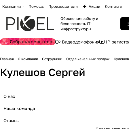
Компания
Помощь
Производители
Акции
Контакты
Обеспечим работу и
безопасность IT-
инфраструктуры
Собрать компьютер
Видеодомофония
IP регист
Главная
О компании
Сотрудники
Отдел канальных продаж
Кулешов
Кулешов Сергей
О нас
Наша команда
Отзывы
Список сотрудн